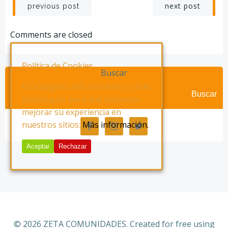
Navegación
Navegación
next post
previous post
de
de
Comments are closed
entradas
entradas
Política de Cookies
Buscar
Esta página utiliza cookies y otras
Buscar
tecnologías para que podamos
mejorar su experiencia en
nuestros sitios:
Más información.
Aceptar
Rechazar
© 2026 ZETA COMUNIDADES. Created for free using