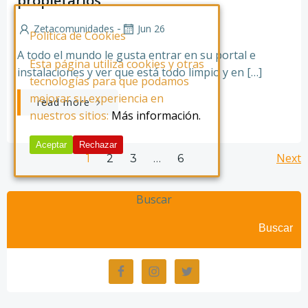
propietarios
-
Zetacomunidades
Jun 26
Política de Cookies
A todo el mundo le gusta entrar en su portal e
Esta página utiliza cookies y otras
instalaciones y ver que está todo limpio y en […]
tecnologías para que podamos
mejorar su experiencia en
read more
nuestros sitios:
Más información.
Aceptar
Rechazar
Posts
Po
Page
Page
Page
Next
Page
1
2
3
…
6
navigation
na
Buscar
Buscar