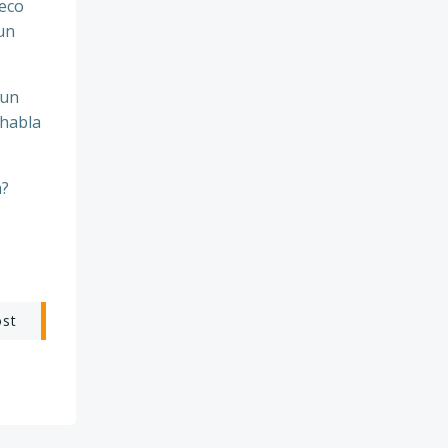
 eco
un
 un
 habla
a?
ost