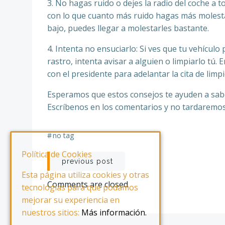
3. No hagas ruido o dejes la radio del coche a
con lo que cuanto más ruido hagas más molestar
bajo, puedes llegar a molestarles bastante.
4. Intenta no ensuciarlo: Si ves que tu vehículo 
rastro, intenta avisar a alguien o limpiarlo tú
con el presidente para adelantar la cita de limp
Esperamos que estos consejos te ayuden a sabe
Escríbenos en los comentarios y no tardaremos
#
no tag
Navegación
Política de Cookies
previous post
Esta página utiliza cookies y otras
de
Comments are closed
tecnologías para que podamos
mejorar su experiencia en
entradas
nuestros sitios:
Más información.