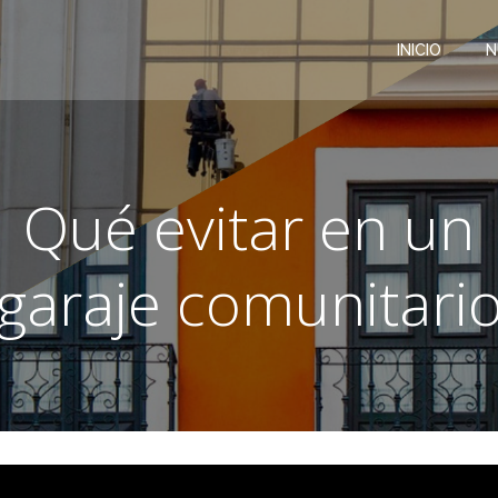
INICIO
N
Qué evitar en un
garaje comunitari