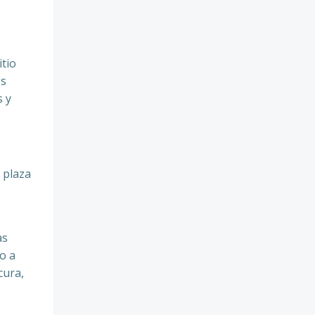
tio
es
s y
 plaza
as
o a
cura,