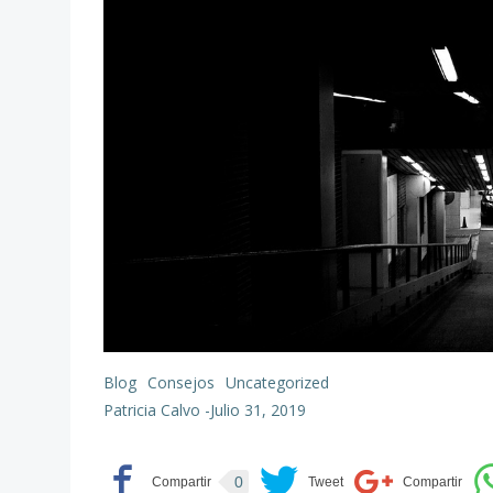
Blog
Consejos
Uncategorized
Patricia Calvo
-
Julio 31, 2019
0