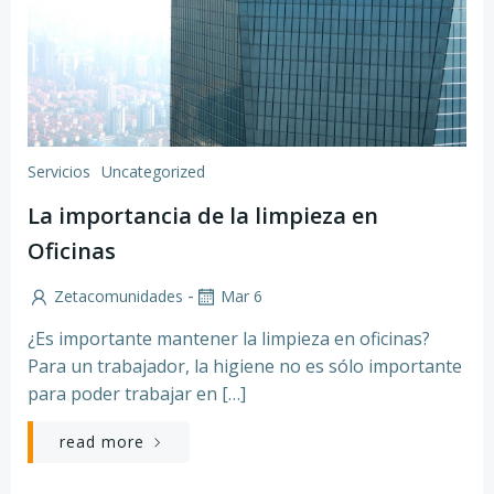
Servicios
Uncategorized
La importancia de la limpieza en
Oficinas
-
Zetacomunidades
Mar 6
¿Es importante mantener la limpieza en oficinas?
Para un trabajador, la higiene no es sólo importante
para poder trabajar en […]
read more