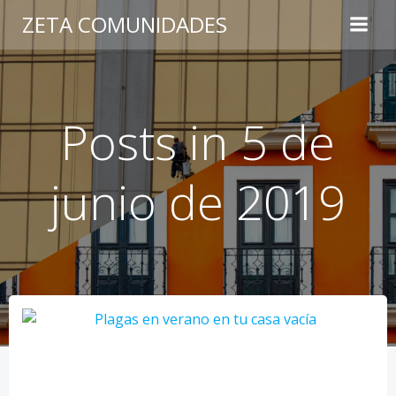
Saltar
ZETA COMUNIDADES
al
contenido
Posts in 5 de
junio de 2019