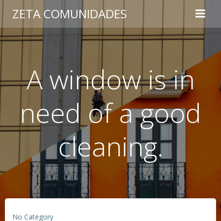
Saltar
ZETA COMUNIDADES
al
contenido
A window is in
need of a good
cleaning.
No Category