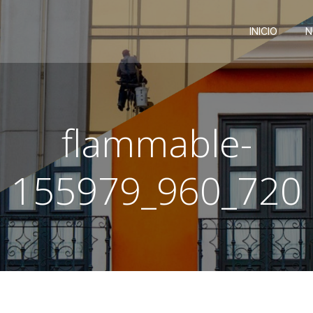
INICIO
N
flammable-
155979_960_720