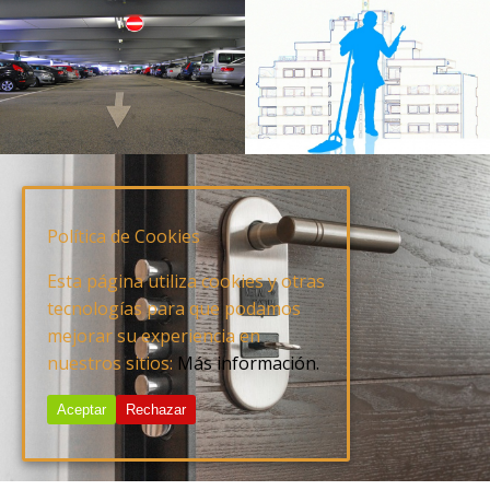
Política de Cookies
Esta página utiliza cookies y otras
tecnologías para que podamos
mejorar su experiencia en
nuestros sitios:
Más información.
Aceptar
Rechazar