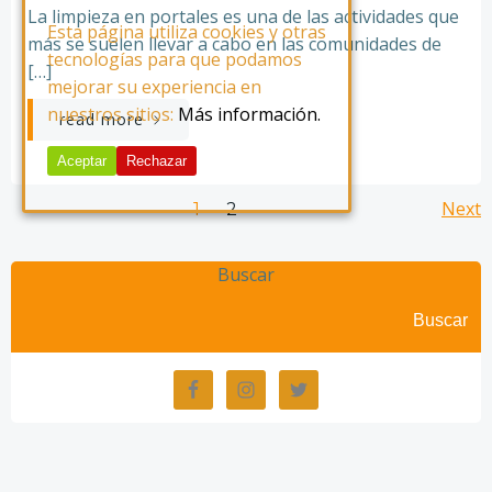
La limpieza en portales es una de las actividades que
Esta página utiliza cookies y otras
más se suelen llevar a cabo en las comunidades de
tecnologías para que podamos
[…]
mejorar su experiencia en
nuestros sitios:
Más información.
read more
Aceptar
Rechazar
Posts
Po
Page
Next
Page
1
2
navigation
na
Buscar
Buscar