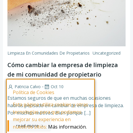
Limpieza En Comunidades De Propietarios
Uncategorized
Cómo cambiar la empresa de limpieza
de mi comunidad de propietario
-
Patricia Calvo
Oct 10
Política de Cookies
Estamos seguros de que en muchas ocasiones
Esta página utiliza cookies y otras
habrás pensado en cambiar de empresa de limpieza.
tecnologías para que podamos
Por muchos motivos. Bien porque […]
mejorar su experiencia en
read more
nuestros sitios:
Más información.