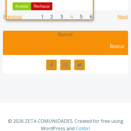
Aceptar
Rechazar
Posts
Posts
Po
Previous
Page
Page
Page
Page
Page
Next
Page
1
2
3
4
5
6
navigation
navigation
na
Buscar
Buscar
© 2026 ZETA COMUNIDADES. Created for free using
WordPress and
Colibri